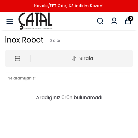
Havale/EFT Öde, %3 İndirim Kazan!
0
İnox Robot
0
ürün
Sırala
Aradığınız ürün bulunamadı